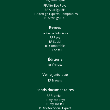
RF AlterEgo Paye
RF AlterEgo RH
RF AlterEgo Experts-Comptables
RF AlterEgo DAF
Revues
La Revue Fiduciaire
RF Paye
RF Social
RF Comptable
RF Conseil
Éditions
RF Édition
Veille juridique
RF MyActu
Fonds documentaires
RF Premium
RF MyDoc Paye
RF MyDoc RH
RF MyDoc Social Expert