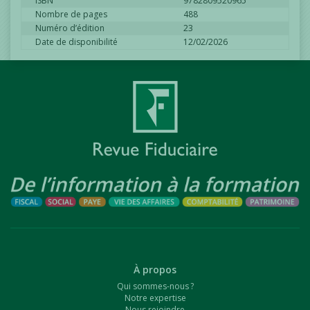
ISBN
9782809520965
Nombre de pages
488
Numéro d’édition
23
Date de disponibilité
12/02/2026
À propos
Qui sommes-nous ?
Notre expertise
Nous rejoindre