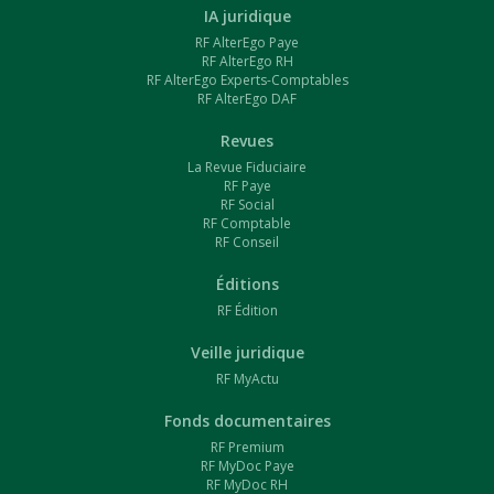
IA juridique
RF AlterEgo Paye
RF AlterEgo RH
RF AlterEgo Experts-Comptables
RF AlterEgo DAF
Revues
La Revue Fiduciaire
RF Paye
RF Social
RF Comptable
RF Conseil
Éditions
RF Édition
Veille juridique
RF MyActu
Fonds documentaires
RF Premium
RF MyDoc Paye
RF MyDoc RH