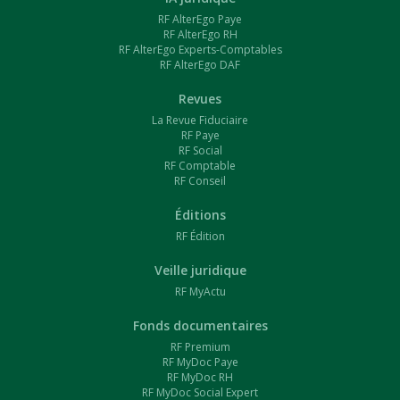
RF AlterEgo Paye
RF AlterEgo RH
RF AlterEgo Experts-Comptables
RF AlterEgo DAF
Revues
La Revue Fiduciaire
RF Paye
RF Social
RF Comptable
RF Conseil
Éditions
RF Édition
Veille juridique
RF MyActu
Fonds documentaires
RF Premium
RF MyDoc Paye
RF MyDoc RH
RF MyDoc Social Expert