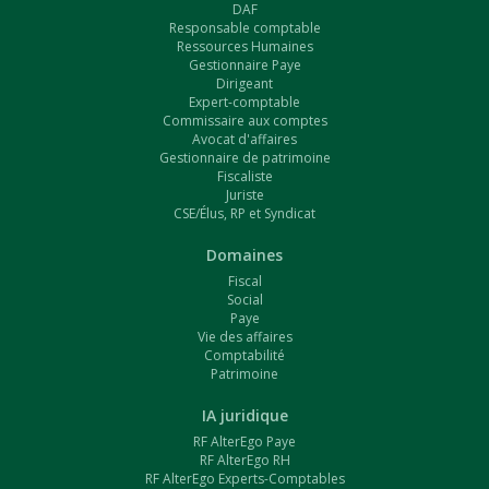
DAF
Responsable comptable
Ressources Humaines
Gestionnaire Paye
Dirigeant
Expert-comptable
Commissaire aux comptes
Avocat d'affaires
Gestionnaire de patrimoine
Fiscaliste
Juriste
CSE/Élus, RP et Syndicat
Domaines
Fiscal
Social
Paye
Vie des affaires
Comptabilité
Patrimoine
IA juridique
RF AlterEgo Paye
RF AlterEgo RH
RF AlterEgo Experts-Comptables