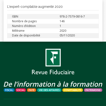
L'expert-comptable augmenté 2020
ISBN
978-2-7579-0816-7
Nombre de pages
146
Numéro d’édition
1
Millésime
2020
Date de disponibilité
05/11/2020