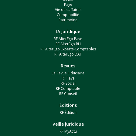
Paye
Vie des affaires
Comptabilité
Patrimoine
IA juridique
RF AlterEgo Paye
RF AlterEgo RH
RF AlterEgo Experts-Comptables
RF AlterEgo DAF
Revues
La Revue Fiduciaire
RF Paye
RF Social
RF Comptable
RF Conseil
Éditions
RF Édition
Veille juridique
RF MyActu