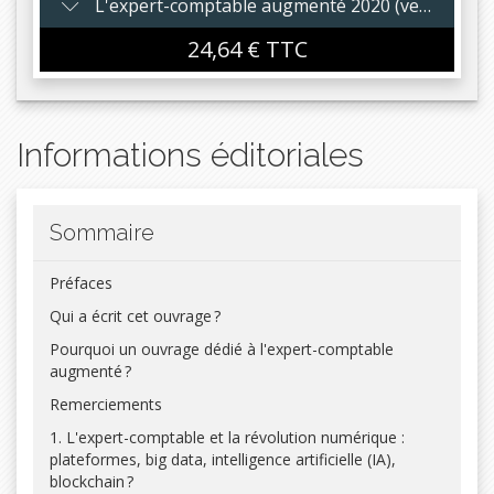
L'expert-comptable augmenté 2020 (version numérique)
24,64 € TTC
Version numérique :
Nomade : consultez votre ouvrage au bureau, en télétravail
ou en déplacement depuis votre smartphone, tablette, ou
Informations éditoriales
ordinateur
Mis à jour : accédez à la dernière version à jour de la
réglementation*
Ergonomique : recherchez rapidement par mots clés ou
Sommaire
articles
Economique : bénéficiez d’une remise de -15% par rapport à
Préfaces
l’édition papier
Qui a écrit cet ouvrage ?
Ecologique : réduisez votre empreinte carbone
Pourquoi un ouvrage dédié à l'expert-comptable
Jusqu’à la sortie d’une nouvelle édition.
augmenté ?
Remerciements
1. L'expert-comptable et la révolution numérique :
plateformes, big data, intelligence artificielle (IA),
blockchain ?