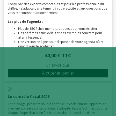
Conçu par des experts-comptables et pour les professionnels du
chiffre, il s’adapte parfaitement à votre activité et aux questions que
vous rencontrez quotidiennement.
Les plus de l’agenda :
Plus de 150 fiches mémo pratiques pour vous éclairer
Des barèmes, taux, délais et des exemples concrets pour
aller à l’essentiel
Une version en ligne pour disposer de votre agenda où et
quand vous le souhaitez
40,00 € TTC
En savoir plus
Ajouter au panier
Le contrôle fiscal 2026
Cet ouvrage, présenté sous la forme d’un code annoté, apporte de
précieux conseils sur la conduite à adopter face à l’administration à
chaque étape d’un contrôle fiscal ou dans la conduite d’une