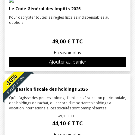
Le Code Général des Impôts 2025
Pour décrypter toutes les règles fiscales indispensables au
quotidien.
49,00 € TTC
En savoir plus
Ajouter au panier
-10%
SOUSCRIPTION
La gestion fiscale des holdings 2026
Qu’il s’agisse des petites holdings familiales à vocation patrimoniale,
des holdings de rachat, ou encore d’importantes holdings à
vocation internationale, ces sociétés sont omniprésentes.
49,00 € TTC
44,10 € TTC
En savoir plus