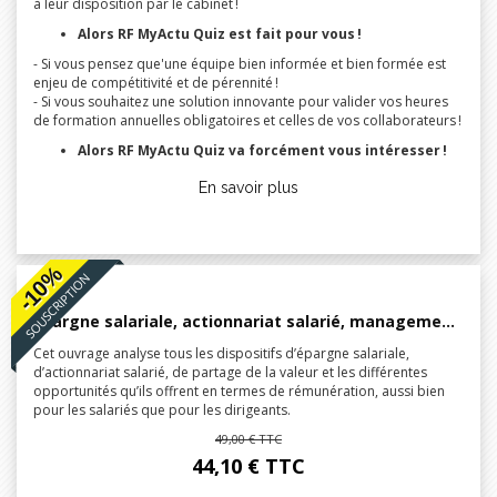
à leur disposition par le cabinet !
Alors RF MyActu Quiz est fait pour vous !
- Si vous pensez que'une équipe bien informée et bien formée est
enjeu de compétitivité et de pérennité !
- Si vous souhaitez une solution innovante pour valider vos heures
de formation annuelles obligatoires et celles de vos collaborateurs !
Alors RF MyActu Quiz va forcément vous intéresser !
En savoir plus
-10%
SOUSCRIPTION
Epargne salariale, actionnariat salarié, management packages, partage de la valeur
Cet ouvrage analyse tous les dispositifs d’épargne salariale,
d’actionnariat salarié, de partage de la valeur et les différentes
opportunités qu’ils offrent en termes de rémunération, aussi bien
pour les salariés que pour les dirigeants.
49,00 € TTC
44,10 € TTC