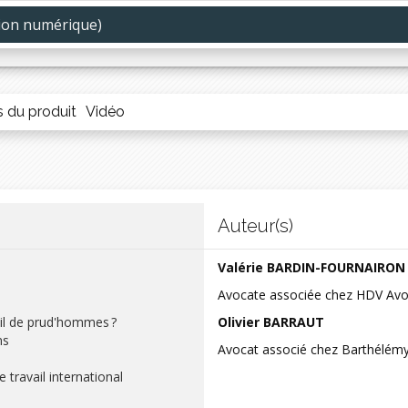
ion numérique)
travail ou en déplacement depuis votre smartphone, tablette, ou ordinateur
la réglementation*
ou articles
s du produit
Vidéo
pport à l’édition papier
Auteur(s)
Valérie BARDIN-FOURNAIRON
Avocate associée chez HDV Avo
eil de prud'hommes ?
Olivier BARRAUT
ns
Avocat associé chez Barthélémy
 travail international