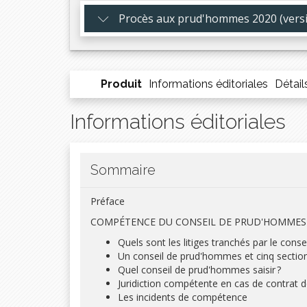
Procès aux prud'hommes 2020 (vers
Nomade : consultez votre ouvrage au bureau, en télé
Mis à jour : accédez à la dernière version à jour de 
Ergonomique : recherchez rapidement par mots clés 
Produit
Informations éditoriales
Détail
Economique : bénéficiez d’une remise de -15% par ra
Ecologique : réduisez votre empreinte carbone
Informations éditoriales
Jusqu’à la sortie d’une nouvelle édition.
Sommaire
Préface
COMPÉTENCE DU CONSEIL DE PRUD'HOMMES
Quels sont les litiges tranchés par le cons
Un conseil de prud'hommes et cinq sectio
Quel conseil de prud'hommes saisir ?
Juridiction compétente en cas de contrat de
Les incidents de compétence