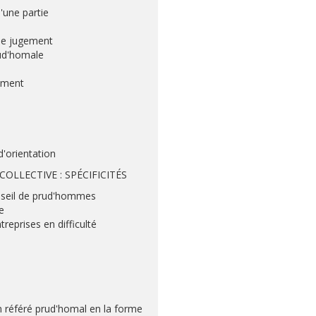
une partie
 de jugement
rud'homale
gement
d'orientation
LLECTIVE : SPÉCIFICITÉS
nseil de prud'hommes
e
treprises en difficulté
n référé prud'homal en la forme