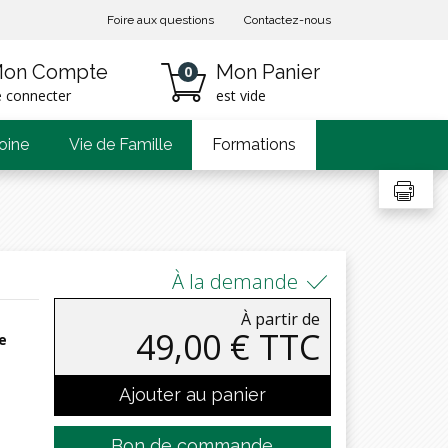
Foire aux questions
Contactez-nous
on Compte
Mon Panier
0
e connecter
est vide
oine
Vie de Famille
Formations
À la demande
À partir de
49,00 € TTC
e
Ajouter au panier
Bon de commande