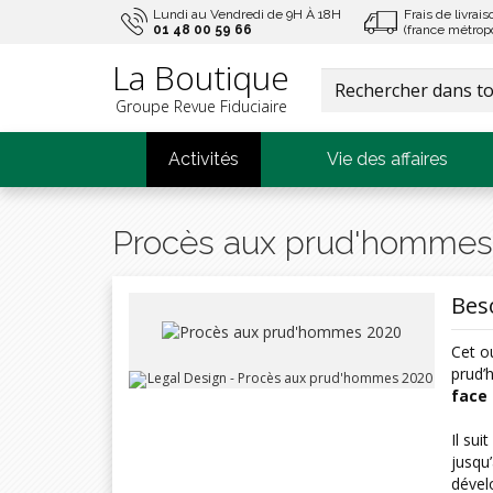
Lundi au Vendredi de 9H À 18H
Frais de livrai
01 48 00 59 66
(france métropo
La Boutique
Groupe Revue Fiduciaire
Activités
Vie des affaires
Procès aux prud'hommes
Bes
Cet o
prud’
face 
Il su
jusqu
dével