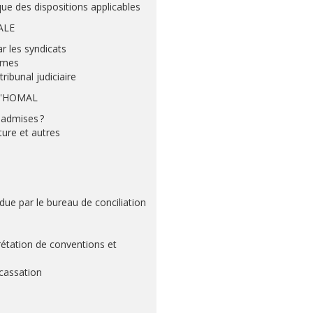
ique des dispositions applicables
ALE
r les syndicats
mmes
ribunal judiciaire
D'HOMAL
 admises ?
ture et autres
due par le bureau de conciliation
prétation de conventions et
 cassation