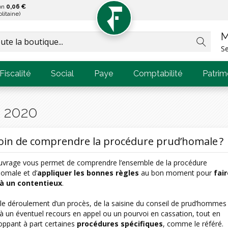
son
0,06 €
litaine)
M
S
Fiscalité
Social
Paye
Comptabilité
Patrim
 2020
oin de comprendre la procédure prud’homale ?
uvrage vous permet de comprendre l’ensemble de la procédure
homale et d’
appliquer les bonnes règles
au bon moment pour
fair
à un contentieux
.
it le déroulement d’un procès, de la saisine du conseil de prud’hommes
’à un éventuel recours en appel ou un pourvoi en cassation, tout en
oppant à part certaines
procédures spécifiques
, comme le référé.