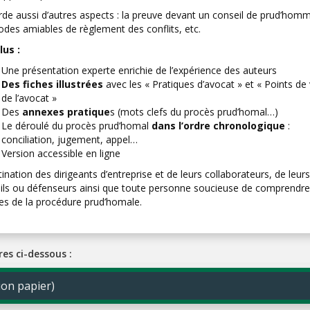
orde aussi d’autres aspects : la preuve devant un conseil de prud’hom
odes amiables de règlement des conflits, etc.
lus :
Une présentation experte enrichie de l’expérience des auteurs
Des fiches illustrées
avec les « Pratiques d’avocat » et « Points de
de l’avocat »
Des
annexes pratique
s (mots clefs du procès prud’homal…)
Le déroulé du procès prud’homal
dans l’ordre chronologique
:
conciliation, jugement, appel…
Version accessible en ligne
ination des dirigeants d’entreprise et de leurs collaborateurs, de leurs
ils ou défenseurs ainsi que toute personne soucieuse de comprendre
es de la procédure prud’homale.
res ci-dessous :
on papier)