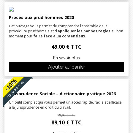
Procès aux prud'hommes 2020
Cet ouvrage vous permet de comprendre l’ensemble de la
procédure prud’homale et d’
appliquer les bonnes règles
au bon
moment pour
faire face à un contentieux
.
49,00 € TTC
En savoir plus
Ajouter au panier
-10%
SOUSCRIPTION
Jurisprudence Sociale – dictionnaire pratique 2026
Un outil complet qui vous permet un accès rapide, facile et efficace
à la jurisprudence en droit du travail.
99,00 € TTC
89,10 € TTC