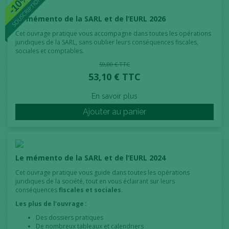
-10%
SOUSCRIPTION
Le mémento de la SARL et de l’EURL 2026
Cet ouvrage pratique vous accompagne dans toutes les opérations
juridiques de la SARL, sans oublier leurs conséquences fiscales,
sociales et comptables.
59,00 € TTC
53,10 € TTC
En savoir plus
Ajouter au panier
Le mémento de la SARL et de l’EURL 2024
Cet ouvrage pratique vous guide dans toutes les opérations
juridiques de la société, tout en vous éclairant sur leurs
conséquences
fiscales et sociales
.
Les plus de l’ouvrage :
Des dossiers pratiques
De nombreux tableaux et calendriers