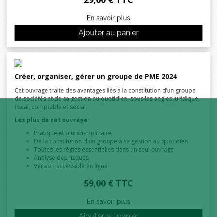
En savoir plus
Ajouter au panier
Créer, organiser, gérer un groupe de PME 2024
Cet ouvrage traite des avantages liés à la constitution d’un groupe
de sociétés et de sa gestion au quotidien, sous les angles juridique,
fiscal, comptable et social.
Les plus de cet ouvrage
:
Pratique et pluridisciplinaire
De la constitution d'un groupe à sa gestion au quotidien
Toutes les règles essentielles dans un seul ouvrage
Analyse des risques
Version accessible en ligne
59,00 € TTC
En savoir plus
Ajouter au panier