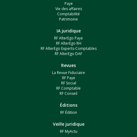
Paye
Vie des affaires
Comptabilité
Patrimoine
IA juridique
RF AlterEgo Paye
RF AlterEgo RH
RF AlterEgo Experts-Comptables
RF AlterEgo DAF
Revues
La Revue Fiduciaire
RF Paye
RF Social
RF Comptable
RF Conseil
Éditions
RF Édition
Veille juridique
RF MyActu