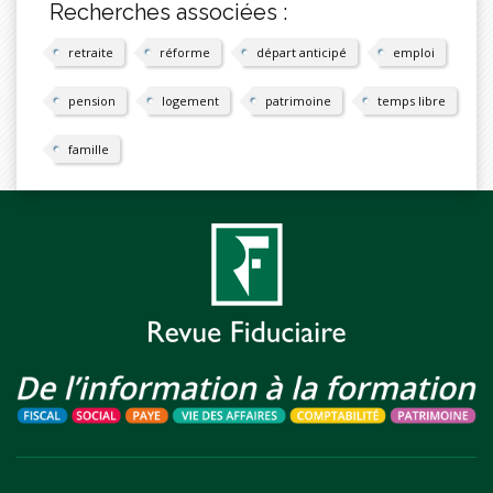
Recherches associées :
retraite
réforme
départ anticipé
emploi
pension
logement
patrimoine
temps libre
famille