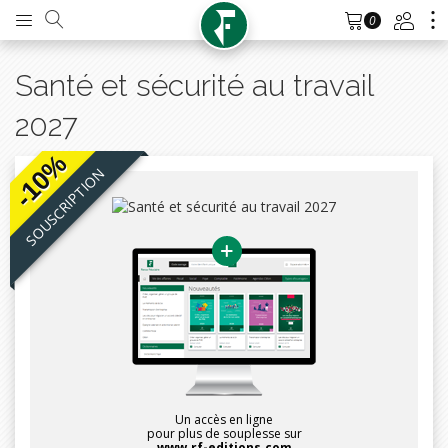
0
Santé et sécurité au travail
2027
-10%
SOUSCRIPTION
Un accès en ligne
pour plus de souplesse sur
www.rf-editions.com