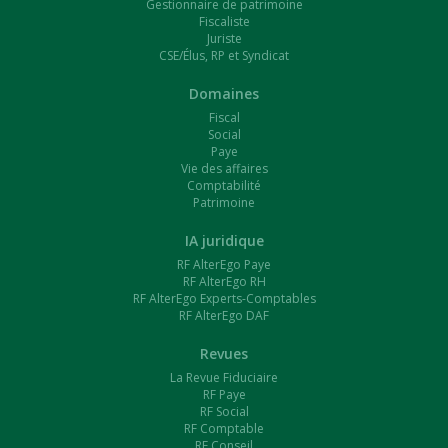
Gestionnaire de patrimoine
Fiscaliste
Juriste
CSE/Élus, RP et Syndicat
Domaines
Fiscal
Social
Paye
Vie des affaires
Comptabilité
Patrimoine
IA juridique
RF AlterEgo Paye
RF AlterEgo RH
RF AlterEgo Experts-Comptables
RF AlterEgo DAF
Revues
La Revue Fiduciaire
RF Paye
RF Social
RF Comptable
RF Conseil