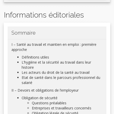
Nomade : consultez votre ouvrage au bureau, en
télétravail ou en déplacement depuis votre smartphone,
tablette ou ordinateur
Informations éditoriales
Ecologique : réduisez votre empreinte carbone
Economique : bénéficiez d’une remise de -15% par
rapport à l’édition papier**
Ergonomique : recherchez rapidement par mots clés ou
Sommaire
articles
Mis à jour : accédez à la dernière version à jour de la
réglementation*
I – Santé au travail et maintien en emploi : première
* Jusqu’à la sortie d’une nouvelle édition
approche
** Prix de vente public hors souscription
Définitions utiles
L’hygiène et la sécurité au travail dans leur
histoire
Les acteurs du droit de la santé au travail
Etat de santé dans le parcours professionnel du
salarié
II – Devoirs et obligations de l’employeur
Obligation de sécurité
Questions préalables
Entreprises et travailleurs concernés
Obligation légale de sécurité