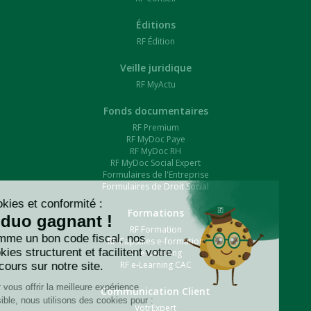
Éditions
RF Édition
Veille juridique
RF MyActu
Fonds documentaires
RF Premium
RF MyDoc Paye
RF MyDoc RH
RF MyDoc Social Expert
Formulaires de l'Entreprise
Formulaires de Droit Social
Formations
RF Formation
RF Capsules e-formation
RF e-Learning
RF e-Learning CAC
Communication Client
VotrExpert